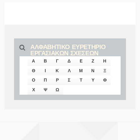
ΑΛΦΑΒΗΤΙΚΟ ΕΥΡΕΤΗΡΙΟ
ΕΡΓΑΣΙΑΚΩΝ ΣΧΕΣΕΩΝ
Α
Β
Γ
Δ
Ε
Ζ
Η
Θ
Ι
Κ
Λ
Μ
Ν
Ξ
Ο
Π
Ρ
Σ
Τ
Υ
Φ
Χ
Ψ
Ω