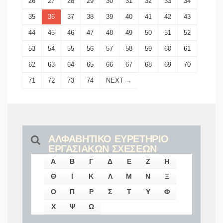
26
27
28
29
30
31
32
33
34
35
36
37
38
39
40
41
42
43
44
45
46
47
48
49
50
51
52
53
54
55
56
57
58
59
60
61
62
63
64
65
66
67
68
69
70
71
72
73
74
NEXT →
ΑΛΦΑΒΗΤΙΚΟ ΕΥΡΕΤΗΡΙΟ
ΕΡΓΑΣΙΑΚΩΝ ΣΧΕΣΕΩΝ
Α
Β
Γ
Δ
Ε
Ζ
Η
Θ
Ι
Κ
Λ
Μ
Ν
Ξ
Ο
Π
Ρ
Σ
Τ
Υ
Φ
Χ
Ψ
Ω