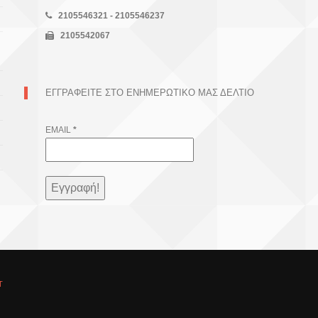
2105546321 - 2105546237
2105542067
ΕΓΓΡΑΦΕΊΤΕ ΣΤΟ ΕΝΗΜΕΡΩΤΙΚΌ ΜΑΣ ΔΕΛΤΊΟ
EMAIL
*
T