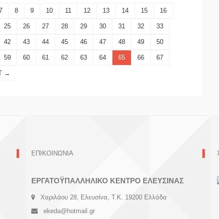
7
8
9
10
11
12
13
14
15
16
25
26
27
28
29
30
31
32
33
42
43
44
45
46
47
48
49
50
59
60
61
62
63
64
65
66
67
T →
ΕΠΙΚΟΙΝΩΝΙΑ
ΕΡΓΑΤΟΫΠΑΛΛΗΛΙΚΟ ΚΕΝΤΡΟ ΕΛΕΥΣΙΝΑΣ
Χαριλάου 28, Ελευσίνα, Τ.Κ. 19200 Ελλάδα
ekeda@hotmail.gr