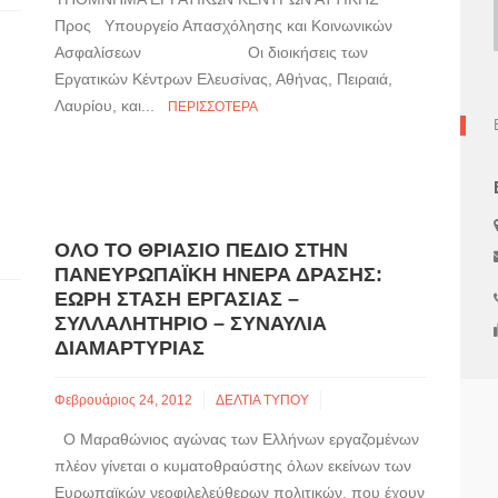
Προς Υπουργείο Απασχόλησης και Κοινωνικών
Ασφαλίσεων Οι διοικήσεις των
Εργατικών Κέντρων Ελευσίνας, Αθήνας, Πειραιά,
Λαυρίου, και...
ΠΕΡΙΣΣΌΤΕΡΑ
ΌΛΟ ΤΟ ΘΡΙΆΣΙΟ ΠΕΔΊΟ ΣΤΗΝ
ΠΑΝΕΥΡΩΠΑΪΚΉ ΗΝΈΡΑ ΔΡΆΣΗΣ:
ΕΩΡΗ ΣΤΆΣΗ ΕΡΓΑΣΊΑΣ –
ΣΥΛΛΑΛΗΤΉΡΙΟ – ΣΥΝΑΥΛΊΑ
ΔΙΑΜΑΡΤΥΡΊΑΣ
Φεβρουάριος 24, 2012
ΔΕΛΤΙΑ ΤΥΠΟΥ
Ο Μαραθώνιος αγώνας των Ελλήνων εργαζομένων
πλέον γίνεται ο κυματοθραύστης όλων εκείνων των
Ευρωπαϊκών νεοφιλελεύθερων πολιτικών, που έχουν