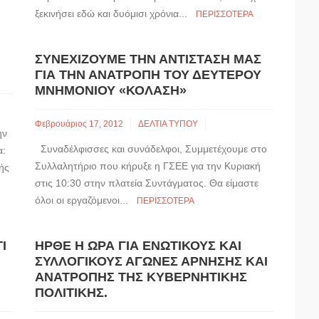
ξεκινήσει εδώ και δυόμισι χρόνια...
ΠΕΡΙΣΣΌΤΕΡΑ
ΣΥΝΕΧΊΖΟΥΜΕ ΤΗΝ ΑΝΤΊΣΤΑΣΉ ΜΑΣ
ΓΙΑ ΤΗΝ ΑΝΑΤΡΟΠΉ ΤΟΥ ΔΕΎΤΕΡΟΥ
ΜΝΗΜΟΝΊΟΥ «ΚΌΛΑΣΗ»
Φεβρουάριος 17, 2012
ΔΕΛΤΙΑ ΤΥΠΟΥ
ην
Συναδέλφισσες και συνάδελφοι, Συμμετέχουμε στο
α:
Συλλαλητήριο που κήρυξε η ΓΣΕΕ για την Κυριακή
ής
στις 10:30 στην πλατεία Συντάγματος. Θα είμαστε
όλοι οι εργαζόμενοι...
ΠΕΡΙΣΣΌΤΕΡΑ
Ι
ΉΡΘΕ Η ΏΡΑ ΓΙΑ ΕΝΩΤΙΚΟΎΣ ΚΑΙ
ΣΥΛΛΟΓΙΚΟΎΣ ΑΓΏΝΕΣ ΆΡΝΗΣΗΣ ΚΑΙ
ΑΝΑΤΡΟΠΉΣ ΤΗΣ ΚΥΒΕΡΝΗΤΙΚΉΣ
ΠΟΛΙΤΙΚΉΣ.