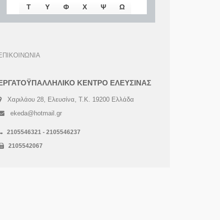
Τ
Υ
Φ
Χ
Ψ
Ω
ΕΠΙΚΟΙΝΩΝΙΑ
ΕΡΓΑΤΟΫΠΑΛΛΗΛΙΚΟ ΚΕΝΤΡΟ ΕΛΕΥΣΙΝΑΣ
Χαριλάου 28, Ελευσίνα, Τ.Κ. 19200 Ελλάδα
ekeda@hotmail.gr
2105546321 - 2105546237
2105542067