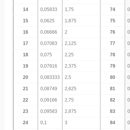
14
0,05833
1,75
74
0
15
0,0625
1,875
75
0
16
0,06666
2
76
0
17
0,07083
2,125
77
0
18
0,075
2,25
78
0
19
0,07916
2,375
79
0
20
0,083333
2,5
80
0
21
0,08749
2,625
81
0
22
0,09166
2,75
82
0
23
0,09583
2,875
83
0
24
0,1
3
84
0