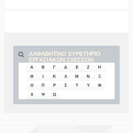
ΑΛΦΑΒΗΤΙΚΟ ΕΥΡΕΤΗΡΙΟ
ΕΡΓΑΣΙΑΚΩΝ ΣΧΕΣΕΩΝ
Α
Β
Γ
Δ
Ε
Ζ
Η
Θ
Ι
Κ
Λ
Μ
Ν
Ξ
Ο
Π
Ρ
Σ
Τ
Υ
Φ
Χ
Ψ
Ω