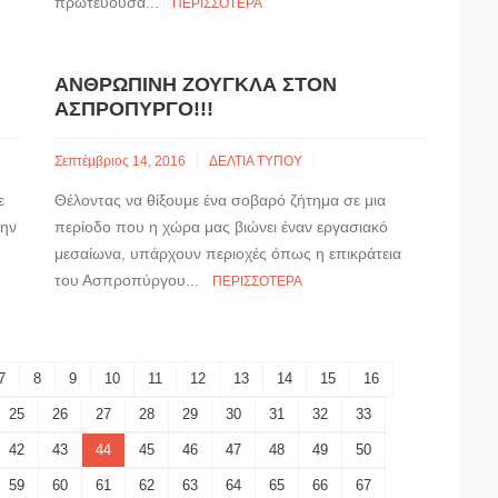
πρωτεύουσα...
ΠΕΡΙΣΣΌΤΕΡΑ
ΑΝΘΡΏΠΙΝΗ ΖΟΎΓΚΛΑ ΣΤΟΝ
ΑΣΠΡΌΠΥΡΓΟ!!!
Σεπτέμβριος 14, 2016
ΔΕΛΤΙΑ ΤΥΠΟΥ
ε
Θέλοντας να θίξουμε ένα σοβαρό ζήτημα σε μια
την
περίοδο που η χώρα μας βιώνει έναν εργασιακό
μεσαίωνα, υπάρχουν περιοχές όπως η επικράτεια
του Ασπροπύργου...
ΠΕΡΙΣΣΌΤΕΡΑ
7
8
9
10
11
12
13
14
15
16
25
26
27
28
29
30
31
32
33
42
43
44
45
46
47
48
49
50
59
60
61
62
63
64
65
66
67