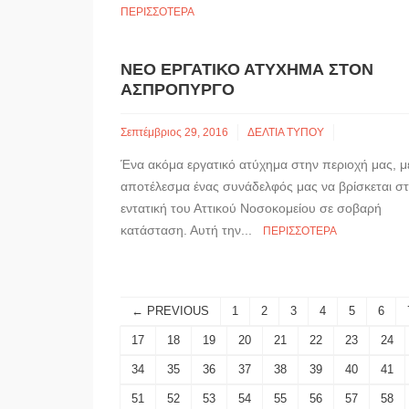
ΠΕΡΙΣΣΌΤΕΡΑ
ΝΈΟ ΕΡΓΑΤΙΚΌ ΑΤΎΧΗΜΑ ΣΤΟΝ
ΑΣΠΡΌΠΥΡΓΟ
Σεπτέμβριος 29, 2016
ΔΕΛΤΙΑ ΤΥΠΟΥ
Ένα ακόμα εργατικό ατύχημα στην περιοχή μας, μ
αποτέλεσμα ένας συνάδελφός μας να βρίσκεται σ
εντατική του Αττικού Νοσοκομείου σε σοβαρή
κατάσταση. Αυτή την...
ΠΕΡΙΣΣΌΤΕΡΑ
← PREVIOUS
1
2
3
4
5
6
17
18
19
20
21
22
23
24
34
35
36
37
38
39
40
41
51
52
53
54
55
56
57
58