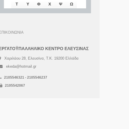
Τ
Υ
Φ
Χ
Ψ
Ω
ΕΠΙΚΟΙΝΩΝΙΑ
ΕΡΓΑΤΟΫΠΑΛΛΗΛΙΚΟ ΚΕΝΤΡΟ ΕΛΕΥΣΙΝΑΣ
Χαριλάου 28, Ελευσίνα, Τ.Κ. 19200 Ελλάδα
ekeda@hotmail.gr
2105546321 - 2105546237
2105542067